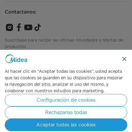
Contactanos:
Suscríbase para recibir las últimas novedades y ofertas de
productos.
Al hacer clic en “Aceptar todas las cookies”, usted acepta
Consulta cómo gestionamos tus datos
Términos de Uso
que las cookies se guarden en su dispositivo para mejorar
la navegación del sitio, analizar el uso del mismo, y
colaborar con nuestros estudios para marketing.
Simply ideal
Configuración de cookies
Copyright © 2025 Midea, todos los Derechos reservados.
Rechazarlas todas
Términos de Uso
Políticas de Privacidad
Cookie Preferences
Aceptar todas las cookies
Argentina