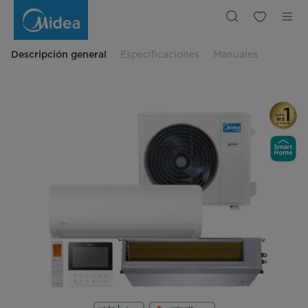
Acondicionador
de
Aire
Multisplit
Inverter
Smart
Descripción general
Especificaciones
Manuales