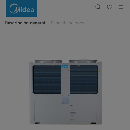
Chiller
Modular
Aqua
Thermal
Super
Descripción general
Especificaciones