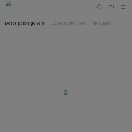
Evaporadoras
Cassette
de
1
Vía
Slim
Descripción general
Especificaciones
Manuales