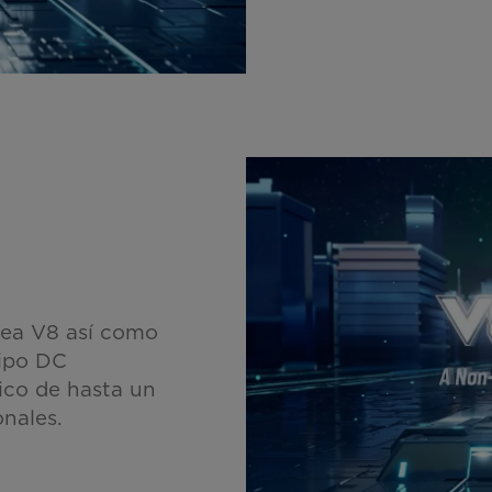
dea V8 así como
tipo DC
ico de hasta un
nales.