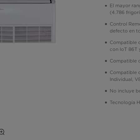
El mayor ra
(4.786 frigor
Control Remo
defecto en to
Compatible c
con IoT 86T 
Compatible c
Compatible c
Individual, V
No incluye b
Tecnología H