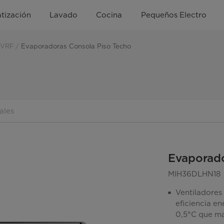
tización
Lavado
Cocina
Pequeños Electro
 VRF
Evaporadoras Consola Piso Techo
ales
Evaporado
MIH36DLHN18
Ventiladores
eficiencia e
0,5°C que ma