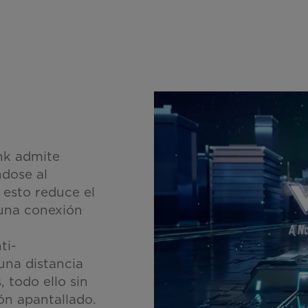
nk admite
ndose al
 esto reduce el
 una conexión
ti-
 una distancia
todo ello sin
ón apantallado.