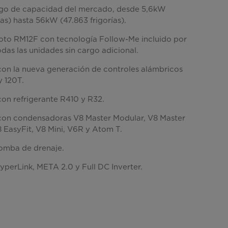
ngo de capacidad del mercado, desde 5,6kW
ías) hasta 56kW (47.863 frigorías).
to RM12F con tecnología Follow-Me incluido por
das las unidades sin cargo adicional.
on la nueva generación de controles alámbricos
y 120T.
on refrigerante R410 y R32.
on condensadoras V8 Master Modular, V8 Master
8 EasyFit, V8 Mini, V6R y Atom T.
omba de drenaje.
yperLink, META 2.0 y Full DC Inverter.