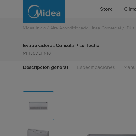
Evaporadoras
Store
Clima
Consola
Piso
Midea Inicio
Aire Acondicionado Linea Comercial
IDUs
Techo
Evaporadoras Consola Piso Techo
MIH36DLHN18
Descripción general
Especificaciones
Manu