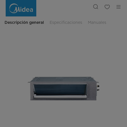
Evaporadoras
de
Ducto
de
Alta
Presión
Descripción general
Especificaciones
Manuales