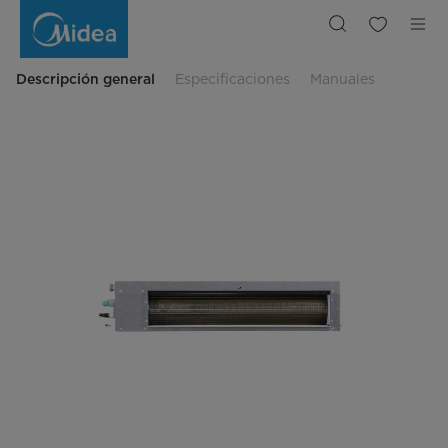
Evaporadoras
de
Ducto
de
Baja
Presión
Descripción general
Especificaciones
Manuales
Arc