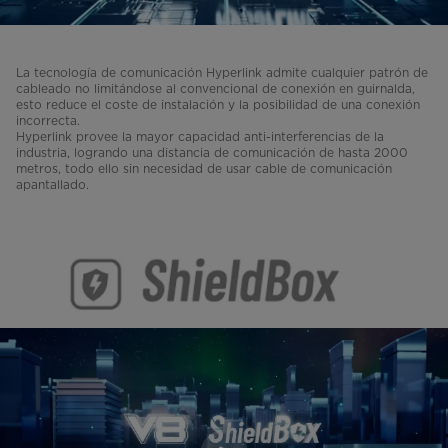
La tecnología de comunicación Hyperlink admite cualquier patrón de
cableado no limitándose al convencional de conexión en guirnalda,
esto reduce el coste de instalación y la posibilidad de una conexión
incorrecta.
Hyperlink provee la mayor capacidad anti-interferencias de la
industria, logrando una distancia de comunicación de hasta 2000
metros, todo ello sin necesidad de usar cable de comunicación
apantallado.