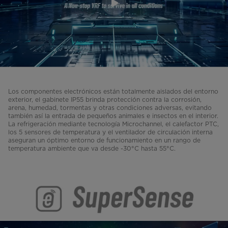
Los componentes electrónicos están totalmente aislados del entorno
exterior, el gabinete IP55 brinda protección contra la corrosión,
arena, humedad, tormentas y otras condiciones adversas, evitando
también así la entrada de pequeños animales e insectos en el interior.
La refrigeración mediante tecnología Microchannel, el calefactor PTC,
los 5 sensores de temperatura y el ventilador de circulación interna
aseguran un óptimo entorno de funcionamiento en un rango de
temperatura ambiente que va desde -30°C hasta 55°C.