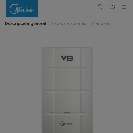
Condensadoras
V8
Master
Series
Heat
Pump
Descripción general
Especificaciones
Manuales
Modulares