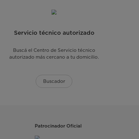
MF100W60/W-A1
7797087532670
Servicio técnico autorizado
1 año
Buscá el Centro de Servicio técnico
autorizado más cercano a tu domicilio.
China
Buscador
Patrocinador Oficial