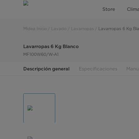
Lavarropas
Store
Clima
6
Kg
Midea Inicio
Lavado
Lavarropas
Lavarropas 6 Kg Bl
Lavarropas 6 Kg Blanco
MF100W60/W-A1
Descripción general
Especificaciones
Manu