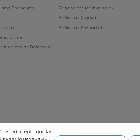
untas Frecuentes
Relación con los Inversores
Política de Calidad
Garantía
Política de Privacidad
ejas Online
de reclamos de Defensa al
r
”, usted acepta que las
 mejorar la navegación