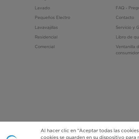
Lavado
FAQ - Preg
Pequeños Electro
Contacto
Lavavajillas
Servicio y 
Residencial
Libro de qu
Comercial
Ventanilla 
consumido
Al hacer clic en “Aceptar todas las cookies
cookies se guarden en su dispositivo para