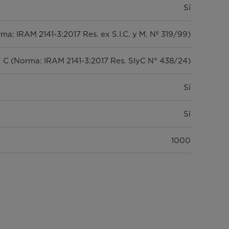
Sí
ma: IRAM 2141-3:2017 Res. ex S.I.C. y M. Nº 319/99)
C (Norma: IRAM 2141-3:2017 Res. SIyC N° 438/24)
Sí
Sí
1000
Frontal
6 kg
Acero inoxidable