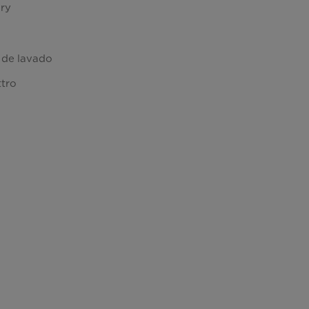
ry
 de lavado
ttro