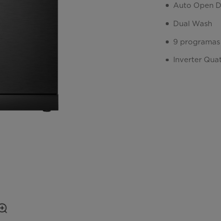
Auto Open D
Dual Wash
9 programas
Inverter Qua