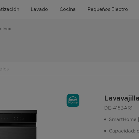
tización
Lavado
Cocina
Pequeños Electro
k Inox
ales
Lavavajill
DE-415BAR1
SmartHome |
Capacidad: p