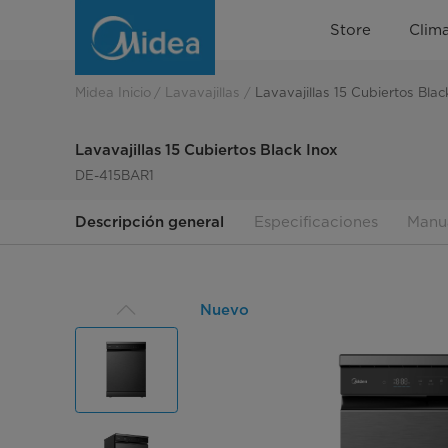
Lavavajillas
Store
Clima
15
Cubiertos
Midea Inicio
Lavavajillas
Lavavajillas 15 Cubiertos Blac
Lavavajillas 15 Cubiertos Black Inox
DE-415BAR1
Descripción general
Especificaciones
Manu
Nuevo