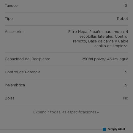
Tanque
Si
Tipo
Robot
Accesorios
Fitro Hepa, 2 paños para mopa, 4
escobillas laterales, Control
remoto, Base de carga y Cable
cepillo de limpieza.
Capacidad del Recipiente
250ml polvo/ 430ml agua
Control de Potencia
Sí
Inalámbrica
Si
Bolsa
No
Dimensiones (ancho x alto x prof.)
340 x 340 x 90
Expandir todas las especificaciones
mm
Peso
3,6 Kg