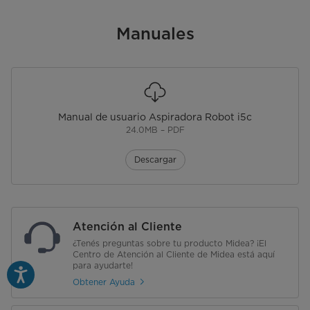
EAN
7797087508064
Manuales
Garantía
1 año
Origen
China
Enrollacable Automático
No
Manual de usuario Aspiradora Robot i5c
24.0MB – PDF
Filtro Hepa
Si
Descargar
Atención al Cliente
¿Tenés preguntas sobre tu producto Midea? ¡El
Centro de Atención al Cliente de Midea está aquí
para ayudarte!
Obtener Ayuda