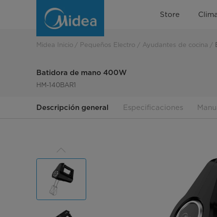
Batidora
Store
Clima
de
mano
Midea Inicio
Pequeños Electro
Ayudantes de cocina
400
Batidora de mano 400W
W
HM-140BAR1
Descripción general
Especificaciones
Manu