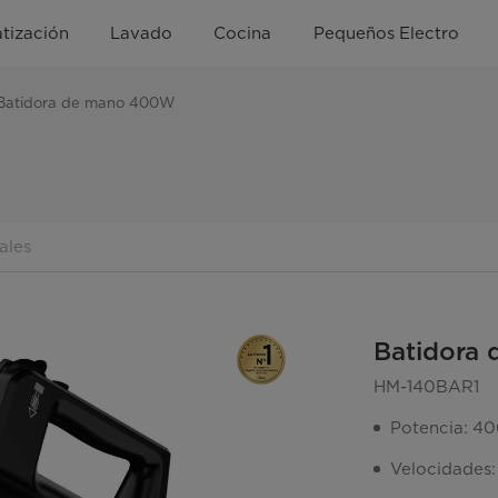
tización
Lavado
Cocina
Pequeños Electro
Batidora de mano 400W
ales
Batidora
HM-140BAR1
Potencia: 4
Velocidades: