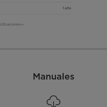
1 año
Argentina
cificaciones
Batidores metálicos
N/A
N/A
Manuales