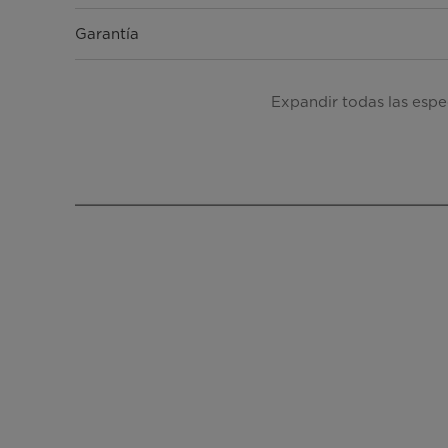
Garantía
Origen
Expandir todas las espe
Accesorios
Capacidad del vaso
Capacidad del picador