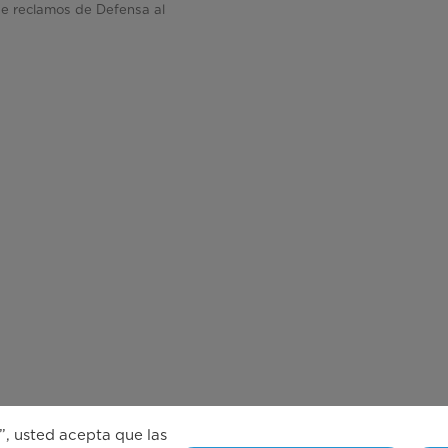
de reclamos de Defensa al
r
”, usted acepta que las