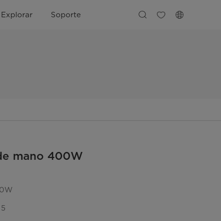
Explorar
Soporte
 de mano 400W
00W
 5