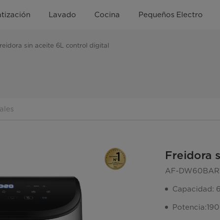
tización
Lavado
Cocina
Pequeños Electro
reidora sin aceite 6L control digital
ales
Freidora s
AF-DW60BAR
Capacidad: 6 
Potencia:19