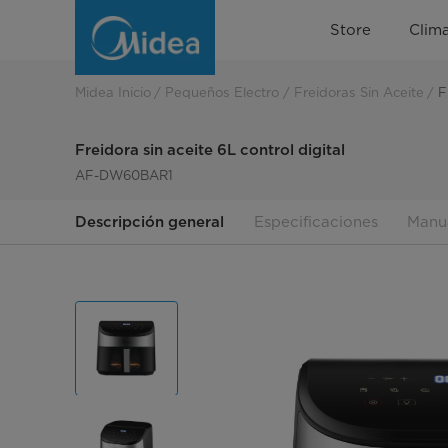
Freidora
Store
Clima
sin
aceite
Midea Inicio
Pequeños Electro
Freidoras Sin Aceite
F
Widemax
Freidora sin aceite 6L control digital
6L
AF-DW60BAR1
control
Descripción general
Especificaciones
Manu
Digital