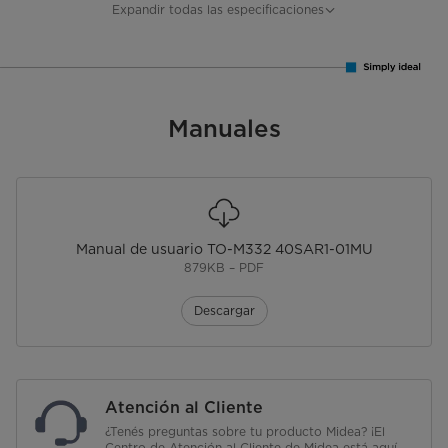
Funciones
Convección, Hornear, Gratinar y
Expandir todas las especificaciones
Asar
Accesorios
Asadera, Pinza para Asadera y
Rejilla
Manuales
Color
Silver
Dimensiones (ancho x alto x prof.)
535 x 356 x 403
mm
Peso
8,45 Kg
Manual de usuario TO-M332 40SAR1-01MU
879KB – PDF
EAN
7797087362764
Descargar
Garantía
1 año
Origen
Argentina
Atención al Cliente
¿Tenés preguntas sobre tu producto Midea? ¡El
Centro de Atención al Cliente de Midea está aquí