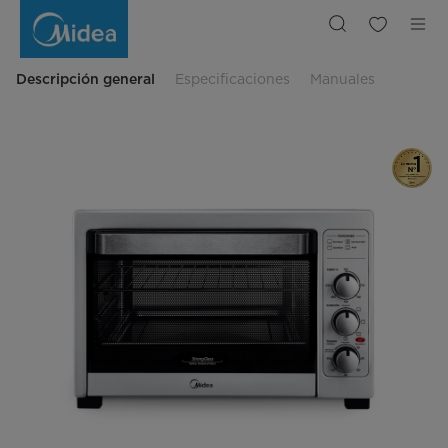
Horno
Eléctrico
40
Lts.
Descripción general
Especificaciones
Manuales