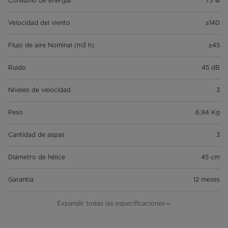
Consumo de energía
75 w
Velocidad del viento
≥140
Flujo de aire Nominal (m3 h)
≥45
Ruido
45 dB
Niveles de velocidad
3
Peso
6,94 Kg
Cantidad de aspas
3
Diámetro de hélice
45 cm
Garantía
12 meses
Modelo
SF-180B1AE1
Expandir todas las especificaciones
Color
Negro