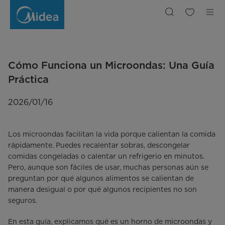
Cómo
Funciona
un
Microondas:
Una
Guía
Sencilla
sobre
los
Hornos
Cómo Funciona un Microondas: Una Guía
de
Microondas
Práctica
2026/01/16
Los microondas facilitan la vida porque calientan la comida
rápidamente. Puedes recalentar sobras, descongelar
comidas congeladas o calentar un refrigerio en minutos.
Pero, aunque son fáciles de usar, muchas personas aún se
preguntan por qué algunos alimentos se calientan de
manera desigual o por qué algunos recipientes no son
seguros.
En esta guía, explicamos qué es un horno de microondas y