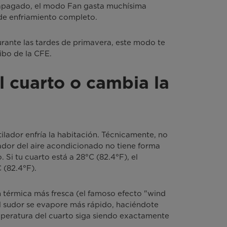
apagado, el modo Fan gasta muchísima
de enfriamiento completo.
rante las tardes de primavera, este modo te
ibo de la CFE.
l cuarto o cambia la
ador enfría la habitación. Técnicamente, no
ador del aire acondicionado no tiene forma
 Si tu cuarto está a 28°C (82.4°F), el
 (82.4°F).
n térmica más fresca (el famoso efecto "wind
 el sudor se evapore más rápido, haciéndote
mperatura del cuarto siga siendo exactamente