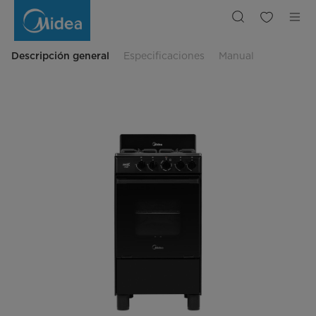
Estufa
de
Piso
Con
Copete
Inox
Descripción general
Especificaciones
Manual
Chef