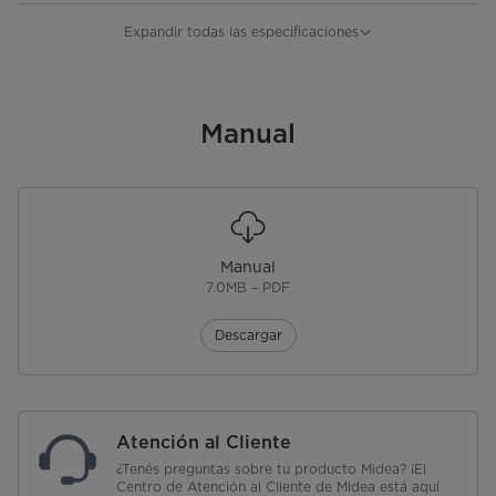
Funcionamiento (Gas,electrica)
Gas LP
Expandir todas las especificaciones
Categoría
Estufa
Quemadores
Manual
4
Capacidad
20"
Manual
7.0MB – PDF
Descargar
Atención al Cliente
¿Tenés preguntas sobre tu producto Midea? ¡El
Centro de Atención al Cliente de Midea está aquí