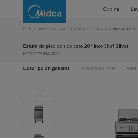
Estufa
Cocina
La
de
Piso
Midea Inicio
Cocción
Estufas
Estufa de piso con cope
Con
Estufa de piso con copete 20" InoxChef Silver
Copete
MGS20FS1BAABG
Inox
Descripción general
Especificaciones
Manu
Chef