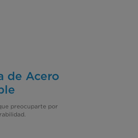
a de Acero
ble
que preocuparte por
rabilidad.