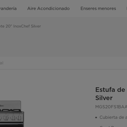
vandería
Aire Acondicionado
Enseres menores
te 20" InoxChef Silver
al
Estufa de
Silver
MGS20FS1BA
Cubierta de 