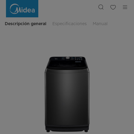
Lavadora
Automática
Carga
Superior
Wave
Impeller
Descripción general
Especificaciones
Manual