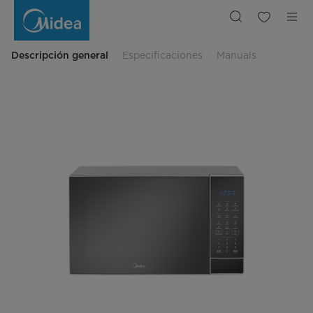
Horno
Microondas
1.4
FT
SmartECO
Descripción general
Especificaciones
Manuals