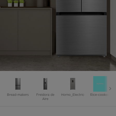
Bread-makers
Freidora de
Horno_Electrico
Rice-cookers
Aire