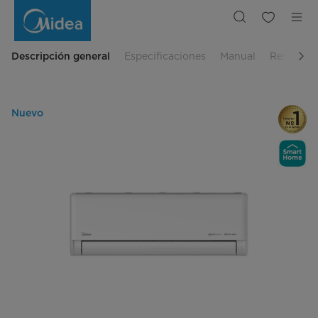
Aire
Acondicionado
Minisplit
AI
Ecomaster
Inverter
Descripción general
Especificaciones
Manual
Reseñas
12000
BTU
Solo
Frío
Nuevo