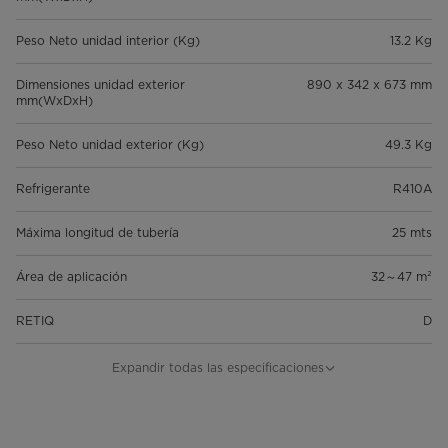
Peso Neto unidad interior (Kg)
13.2 Kg
Dimensiones unidad exterior
890 x 342 x 673 mm
mm(WxDxH)
Peso Neto unidad exterior (Kg)
49.3 Kg
Refrigerante
R410A
Máxima longitud de tubería
25 mts
Área de aplicación
32～47 m²
RETIQ
D
SEER
11.5
Expandir todas las especificaciones