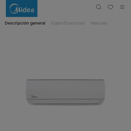
Minisplit
Forest
Plus
Save
On/Off
SEER
Descripción general
Especificaciones
Manuals
11.5,
Frío