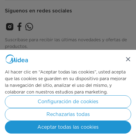
Síguenos en redes sociales
Suscríbase para recibir las últimas novedades y ofertas de
productos.
Al hacer clic en “Aceptar todas las cookies”, usted acepta
Consulta cómo gestionamos tus datos
Términos-de-Uso
que las cookies se guarden en su dispositivo para mejorar
la navegación del sitio, analizar el uso del mismo, y
colaborar con nuestros estudios para marketing.
Simply ideal
Configuración de cookies
Derechos Reservados 2025 Midea Todos los Derechos Reservados.
Rechazarlas todas
Términos de Uso
Políticas de Privacidad
Consentimiento de cookies
Aceptar todas las cookies
Colombia