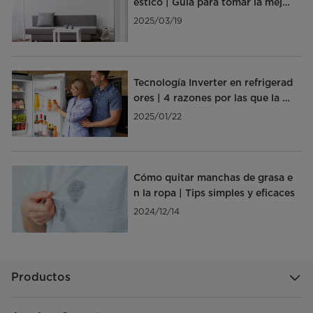
éstico | Guía para tomar la mejor
decisión
2025/03/19
Tecnología Inverter en refrigerad
ores | 4 razones por las que la ne
cesitas
2025/01/22
Cómo quitar manchas de grasa e
n la ropa | Tips simples y eficaces
2024/12/14
Productos