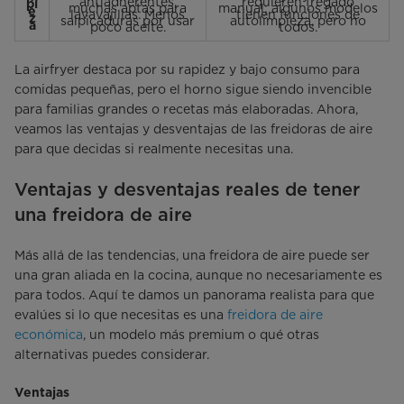
antiadherentes,
requieren fregado
pi
muchas aptas para
manual; algunos modelos
e
lavavajillas. Menos
tienen funciones de
z
salpicaduras por usar
autolimpieza, pero no
a
poco aceite.
todos.
La airfryer destaca por su rapidez y bajo consumo para
comidas pequeñas, pero el horno sigue siendo invencible
para familias grandes o recetas más elaboradas. Ahora,
veamos las ventajas y desventajas de las freidoras de aire
para que decidas si realmente necesitas una.
Ventajas y desventajas reales de tener
una freidora de aire
Más allá de las tendencias, una freidora de aire puede ser
una gran aliada en la cocina, aunque no necesariamente es
para todos. Aquí te damos un panorama realista para que
evalúes si lo que necesitas es una
freidora de aire
económica
, un modelo más premium o qué otras
alternativas puedes considerar.
Ventajas