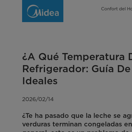
¿A
Confort del H
qué
temperatura
debe
estar
¿A Qué Temperatura 
un
Refrigerador: Guía De
refrigerador?
Ideales
Guía
completa
2026/02/14
¿Te ha pasado que la leche se ag
verduras terminan congeladas en e