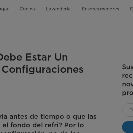
ogar
Cocina
Lavandería
Enseres menores
E
Debe Estar Un
Sus
 Configuraciones
rec
nov
pro
ria antes de tiempo o que las
l fondo del refri? Por lo