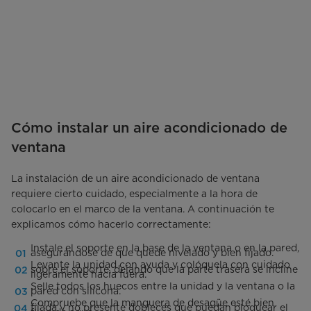
Cómo instalar un aire acondicionado de
ventana
La instalación de un aire acondicionado de ventana
requiere cierto cuidado, especialmente a la hora de
colocarlo en el marco de la ventana. A continuación te
explicamos cómo hacerlo correctamente:
Instale el soporte en la base de la ventana o en la pared,
asegurándose de que quede nivelado y bien fijado.
Levante la unidad con ayuda y colóquela con cuidado
sobre el soporte, dejando que la parte trasera se incline
ligeramente hacia fuera.
Selle todos los huecos entre la unidad y la ventana o la
pared con silicona.
Compruebe que la manguera de desagüe esté bien
fijada y no presente dobleces que puedan bloquear el