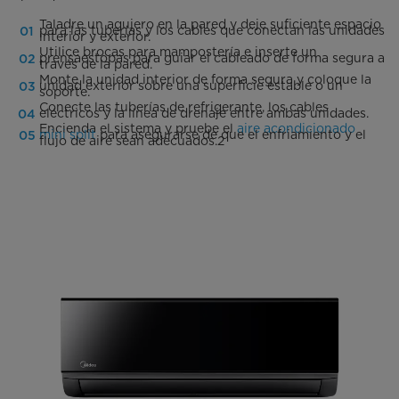
Taladre un agujero en la pared y deje suficiente espacio
para las tuberías y los cables que conectan las unidades
interior y exterior.
Utilice brocas para mampostería e inserte un
prensaestopas para guiar el cableado de forma segura a
través de la pared.
Monte la unidad interior de forma segura y coloque la
unidad exterior sobre una superficie estable o un
soporte.
Conecte las tuberías de refrigerante, los cables
eléctricos y la línea de drenaje entre ambas unidades.
Encienda el sistema y pruebe el
aire acondicionado
mini split
para asegurarse de que el enfriamiento y el
flujo de aire sean adecuados.2