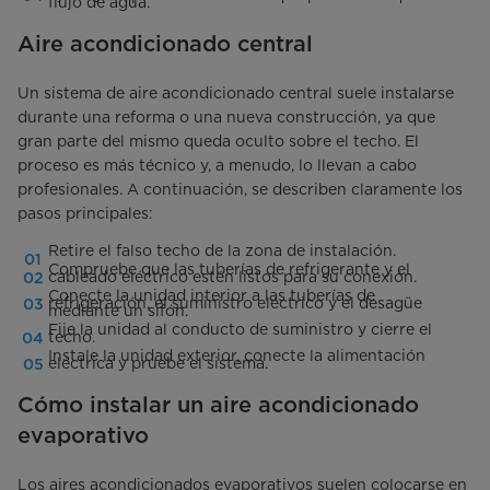
flujo de agua.
Aire acondicionado central
Un sistema de aire acondicionado central suele instalarse
durante una reforma o una nueva construcción, ya que
gran parte del mismo queda oculto sobre el techo. El
proceso es más técnico y, a menudo, lo llevan a cabo
profesionales. A continuación, se describen claramente los
pasos principales:
Retire el falso techo de la zona de instalación.
Compruebe que las tuberías de refrigerante y el
cableado eléctrico estén listos para su conexión.
Conecte la unidad interior a las tuberías de
refrigeración, el suministro eléctrico y el desagüe
mediante un sifón.
Fije la unidad al conducto de suministro y cierre el
techo.
Instale la unidad exterior, conecte la alimentación
eléctrica y pruebe el sistema.
Cómo instalar un aire acondicionado
evaporativo
Los aires acondicionados evaporativos suelen colocarse en