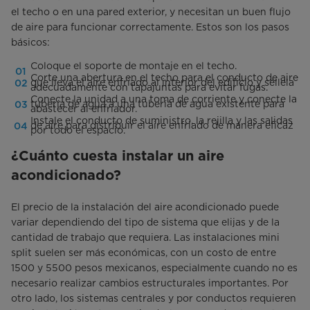
el techo o en una pared exterior, y necesitan un buen flujo
de aire para funcionar correctamente. Estos son los pasos
básicos:
Coloque el soporte de montaje en el techo.
Corte una abertura en el techo para el conducto de aire
que lleva el aire enfriado al interior del edificio y séllela
adecuadamente con tapajuntas para evitar fugas.
Conecte la unidad a una toma de corriente y conecte la
tubería de agua a una tubería de agua existente para
abastecer al enfriador.
Instale el conducto de suministro, la rejilla y las salidas
de aire para distribuir el aire enfriado de manera eficaz
por todo el espacio.
¿Cuánto cuesta instalar un aire
acondicionado?
El precio de la instalación del aire acondicionado puede
variar dependiendo del tipo de sistema que elijas y de la
cantidad de trabajo que requiera. Las instalaciones mini
split suelen ser más económicas, con un costo de entre
1500 y 5500 pesos mexicanos, especialmente cuando no es
necesario realizar cambios estructurales importantes. Por
otro lado, los sistemas centrales y por conductos requieren