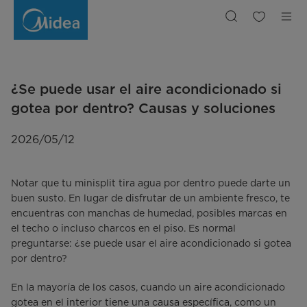
¿Se
puede
usar
el
aire
acondicionado
si
gotea
por
dentro?
¿Se puede usar el aire acondicionado si
Te
lo
explicamos.
gotea por dentro? Causas y soluciones
2026/05/12
Notar que tu minisplit tira agua por dentro puede darte un
buen susto. En lugar de disfrutar de un ambiente fresco, te
encuentras con manchas de humedad, posibles marcas en
el techo o incluso charcos en el piso. Es normal
preguntarse: ¿se puede usar el aire acondicionado si gotea
por dentro?
En la mayoría de los casos, cuando un aire acondicionado
gotea en el interior tiene una causa específica, como un