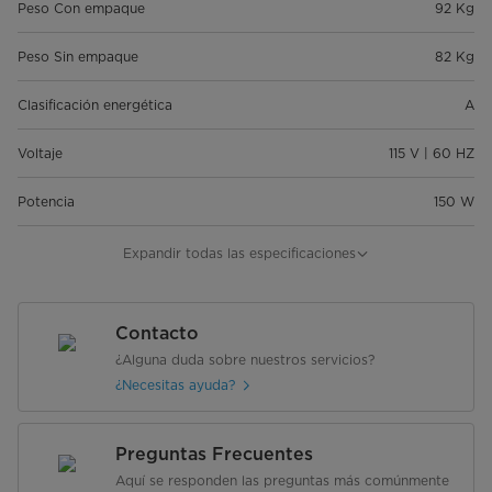
Peso Con empaque
92 Kg
Peso Sin empaque
82 Kg
Clasificación energética
A
Voltaje
115 V | 60 HZ
Potencia
150 W
Garantía
10 años en el compresor; 1 año
Expandir todas las especificaciones
total
Contacto
¿Alguna duda sobre nuestros servicios?
¿Necesitas ayuda?
Preguntas Frecuentes
Aquí se responden las preguntas más comúnmente