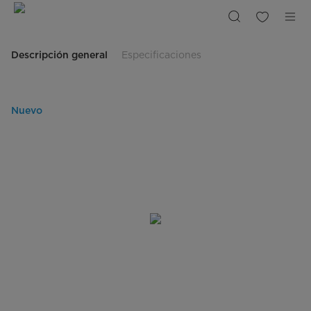
Nevecon
Tipo
Europeo
522L
Plus
Inverter
Descripción general
Especificaciones
Nuevo