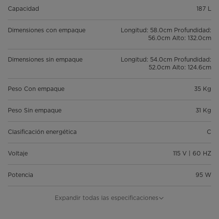
Capacidad
187 L
Dimensiones con empaque
Longitud: 58.0cm Profundidad:
56.0cm Alto: 132.0cm
Dimensiones sin empaque
Longitud: 54.0cm Profundidad:
52.0cm Alto: 124.6cm
Peso Con empaque
35 Kg
Peso Sin empaque
31 Kg
Clasificación energética
C
Voltaje
115 V | 60 HZ
Potencia
95 W
Garantía
10 Años en el Compresor; 1 Año
Expandir todas las especificaciones
Total