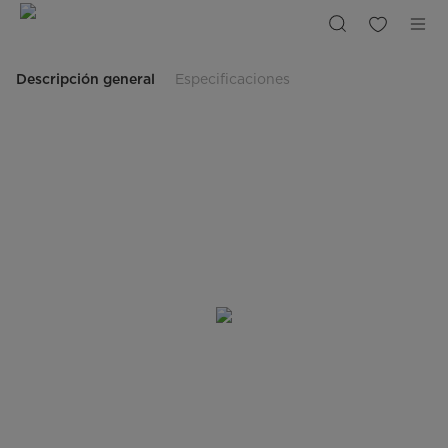
Refrigerador
1
Puerta
187L
Lake
Silver
Descripción general
Especificaciones