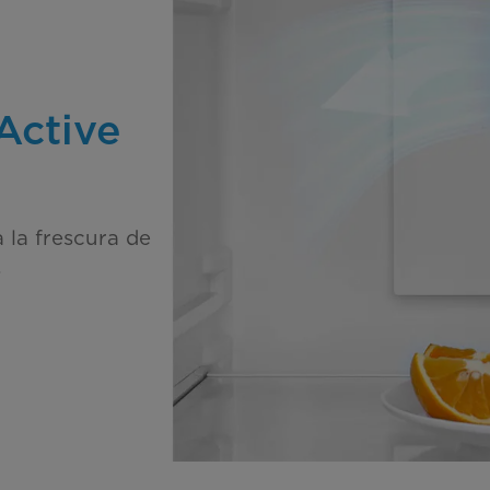
Active
 la frescura de
.