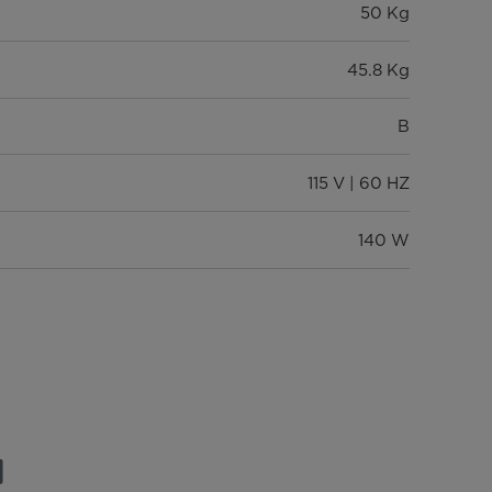
50 Kg
45.8 Kg
B
115 V | 60 HZ
140 W
10 años en el compresor | 1 año total