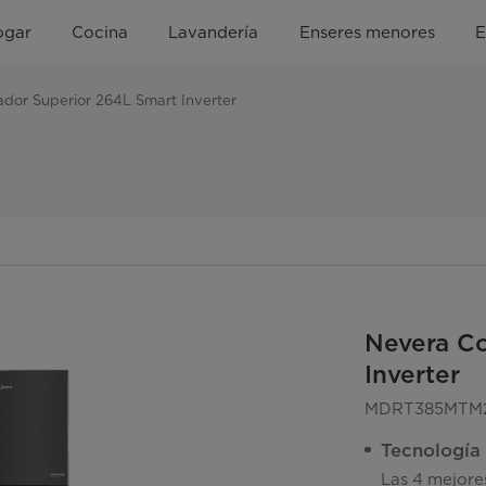
ogar
Cocina
Lavandería
Enseres menores
E
dor Superior 264L Smart Inverter
Nevera Co
Inverter
MDRT385MTM
Tecnología 
Las 4 mejores