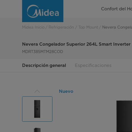
Nevera
Confort del H
Congelador
Superior
Midea Inicio
Refrigeración
Top Mount
Nevera Congela
Smart
Nevera Congelador Superior 264L Smart Inverter
Inverter
MDRT385MTM28COD
Descripción general
Especificaciones
Nuevo