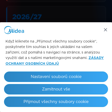
2026/27
DEBUTOVÁ SEZÓNA
Když kliknete na „Přijmout všechny soubory cookie“,
Rukáv
poskytnete tím souhlas k jejich ukládání na vašem
zařízení, což pomáhá s navigací na stránce, s analýzou
UMÍSTĚNÍ LOGA
využití dat a s našimi marketingovými snahami.
ZÁSADY
OCHRANY OSOBNÍCH ÚDAJŮ
Nastavení souborů cookie
Zamítnout vše
SEPS
SAGRADA FAMÍLIA
ARC DE
Přijmout všechny soubory cookie