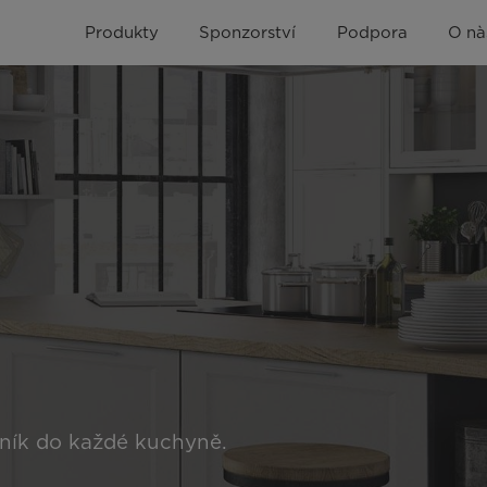
Produkty
Sponzorství
Podpora
O nà
ník do každé kuchyně.