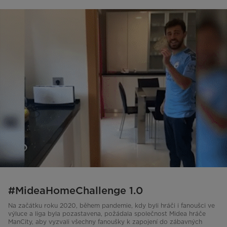
#MideaHomeChallenge 1.0
Na začátku roku 2020, během pandemie, kdy byli hráči i fanoušci ve
výluce a liga byla pozastavena, požádala společnost Midea hráče
ManCity, aby vyzvali všechny fanoušky k zapojení do zábavných