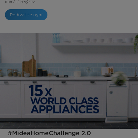
domácích výzev...
Podívat se nyní
#MideaHomeChallenge 2.0