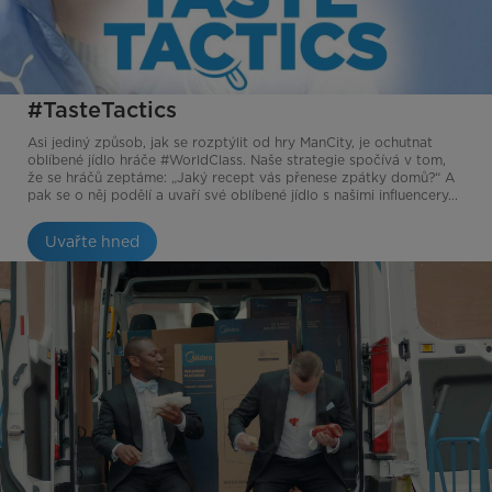
#TasteTactics
Asi jediný způsob, jak se rozptýlit od hry ManCity, je ochutnat
oblíbené jídlo hráče #WorldClass. Naše strategie spočívá v tom,
že se hráčů zeptáme: „Jaký recept vás přenese zpátky domů?“ A
pak se o něj podělí a uvaří své oblíbené jídlo s našimi influencery...
Uvařte hned