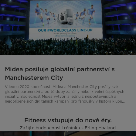
Midea posiluje globální partnerství s
Manchesterem City
V lednu 2020 společnosti Midea a Manchester City posílily své
globální partnerství a od té doby zahájily několik velmi úspěšných
iniciativ. Společnost Midea vytvořila jednu z nejpoutavějších a
nejoblíbenějších digitálních kampaní pro fanoušky v historii klubu...
Fitness vstupuje do nové éry.
Zažijte budoucnost tréninku s Erling Haaland.