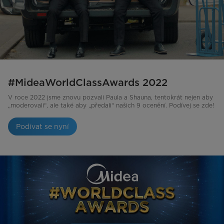
#MideaWorldClassAwards 2022
V roce 2022 jsme znovu pozvali Paula a Shauna, tentokrát nejen aby
„moderovali“, ale také aby „předali“ našich 9 ocenění. Podívej se zde!
Podívat se nyní