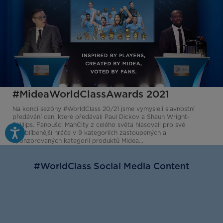
#MideaWorldClassAwards 2021
Na konci sezóny #WorldClass 20/21 jsme vymysleli slavnostní
předávání cen, které předávali Paul Dickov a Shaun Wright-
Phillips. Fanoušci ManCity z celého světa hlasovali pro své
nejoblíbenější hráče v 9 kategoriích zastoupených a
sponzorovaných kategorií produktů Midea...
#WorldClass Social Media Content