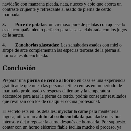
navideño con manzana picada, nata, nueces y apio que aporta un
contraste crujiente y refrescante al asado de pierna de cerdo
marinada.
3. Puré de patatas:
un cremoso puré de patatas con ajo asado
es el acompañamiento perfecto para la salsa elaborada con los jugos
de la sartén.
4. Zanahorias glaseadas:
Las zanahorias asadas con miel o
sirope de arce complementan las especias terrosas de la pierna al
horno al estilo enchilada.
Conclusión
Preparar una
pierna de cerdo al horno
en casa es una experiencia
gratificante que une a las personas. Si te centras en un periodo de
marinado prolongado y respetas el tiempo y la temperatura
adecuados para asar la pierna de cerdo, podrás conseguir resultados
que rivalizan con los de cualquier cocina profesional.
El secreto está en los detalles: inyectar la carne para mantenerla
jugosa, utilizar un
adobo al estilo enchilada
para darle un sabor
intenso y dejar reposar la carne después de hornearla. Por supuesto,
contar con un horno eléctrico fiable facilita mucho el proceso, ya