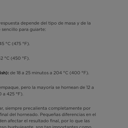
respuesta depende del tipo de masa y de la
sencillo para guiarte:
45 °C (475 °F).
32 °C (450 °F).
de 18 a 25 minutos a 204 °C (400 °F).
ish):
 empaque, pero la mayoría se hornean de 12 a
 a 425 °F).
ar, siempre precalienta completamente por
 final del horneado. Pequeñas diferencias en el
 afectar el resultado final, por lo que las
ueso burbujeante, son tan importantes como