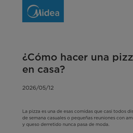
Receta
de
pizza
al
horno
¿Cómo hacer una pizz
casera
en casa?
para
principiantes
2026/05/12
La pizza es una de esas comidas que casi todos dis
de semana casuales o pequeñas reuniones con amig
y queso derretido nunca pasa de moda.