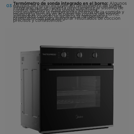
Algunos
Termómetro de sonda integrado en el horno:
equipos de horno incluyen un termómetro de sonda
integrado que se conecta directamente al sistema de
control del horno. Esta sonda monitorea
continuamente la temperatura interna de la comida y
muestra la lectura en el panel de control del horno,
avisándote cuando se alcanza la temperatura
preestablecida para asegurar resultados de cocción
precisos y consistentes.