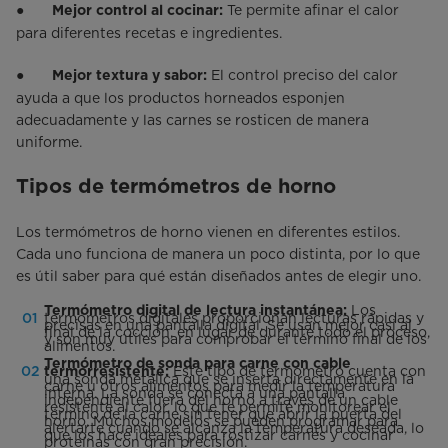
●
Te permite afinar el calor
Mejor control al cocinar:
para diferentes recetas e ingredientes.
●
El control preciso del calor
Mejor textura y sabor:
ayuda a que los productos horneados esponjen
adecuadamente y las carnes se rosticen de manera
uniforme.
Tipos de termómetros de horno
Los termómetros de horno vienen en diferentes estilos.
Cada uno funciona de manera un poco distinta, por lo que
es útil saber para qué están diseñados antes de elegir uno.
Los
Termómetro digital de lectura instantánea:
termómetros digitales proporcionan lecturas rápidas y
precisas en una pantalla digital. Se usan mejor casi al
final de la cocción, en lugar de durante todo el proceso,
y son muy útiles para comprobar el término final de los
alimentos.
Termómetro de sonda para carne con cable
Este tipo de termómetro cuenta con
termorresistente:
una sonda metálica que se inserta directamente en la
carne u otros alimentos para medir la temperatura
interna. La sonda se conecta a una pantalla
independiente fuera del horno a través de un cable
resistente al calor, lo que te permite monitorear el
término de la carne sin tener que abrir la puerta del
horno. Muchos modelos se pueden programar para
alertarte cuando se alcanza la temperatura deseada, lo
que los hace ideales para rostizar carnes y cocinar
proteínas con gran precisión.