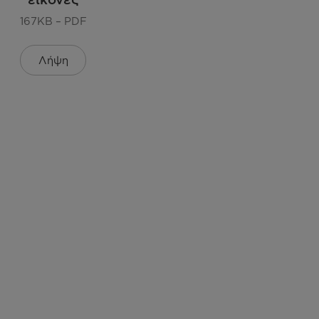
νοδιακόπτης - Καθυστέρηση έναρξης (1-24 ώρες)
167KB – PDF
ήρουνα Δυνατότητα ρύθμισης καθ' ύψος του άνω
Λήψη
καλαθιού (με φορτίο)