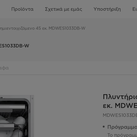
Προϊόντα
Σχετικά με εμάς
Υποστήριξη
Ε
 ημιεντοιχιζόμενο 45 εκ. MDWES1033DB-W
DWES1033DB-W
αφα
Πλυντήρι
εκ. MDW
MDWES1033D
Πρόγραμμ
Το πρόγραμ