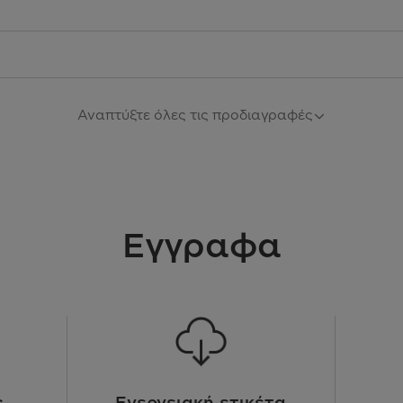
Αναπτύξτε όλες τις προδιαγραφές
6 προγράμματα (σ
Εγγραφα
Δυνατότητα πλύσης με 
Παροχή νερού με σ
Πρόγραμμα Hygie
ς
Ενεργειακή ετικέτα