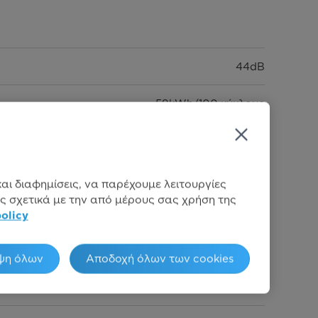
44dB
59kWh/100 κύκλους
8,5Lt/Κύκλο πλύσης
81,5 x 44,8 x 55
αι διαφημίσεις, να παρέχουμε λειτουργίες
ς σχετικά με την από μέρους σας χρήση της
3 Χρόνια
policy
6939962624358
ψη όλων
Αποδοχή όλων των cookies