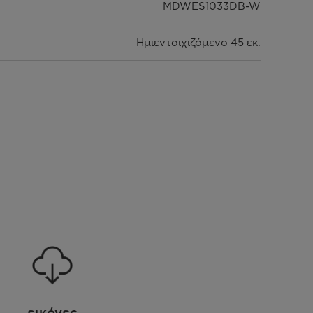
MDWES1033DB-W
Ημιεντοιχιζόμενο 45 εκ.
Black Inox
C
υμπ. Προγραμμα Eco/Rapid 30'/90'), 3 επιπλέον
προγράμματα στο Cloud με σύνδεση στο WiFi
Ψηφιακό πάνελ ελέγχου
10 Σερβίτσια, με καλάθι για μαχαιροπίρουνα
μισό φορτίο, Καθυστέρηση έναρξης (1-24 ώρες),
ύστημα Aqua Stop για αποφυγή διαρροών νερού,
ne Pro για καθαρισμό και εσωτερική προστασία,
εικόνες