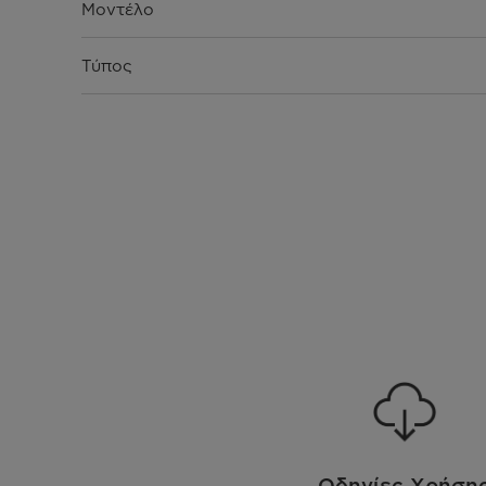
Μοντέλο
Τύπος
Χρώμα
Ενεργειακή Κλάση
Προγράμματα
Οθόνη Διακόπτες Πάνελ
Χωρητικότητα
Λειτουργίες
Οδηγίες Χρήση