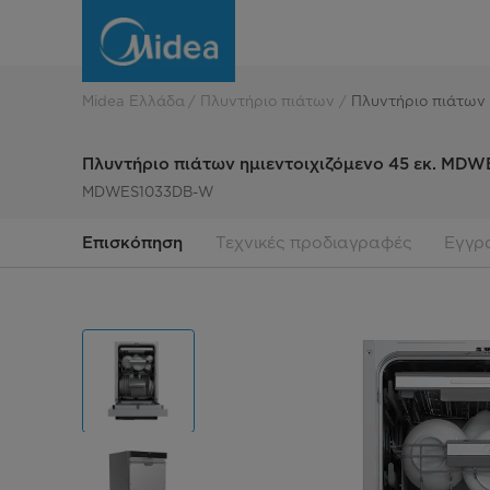
Πλυντήριο
πιάτων
ημιεντοιχιζόμενο
Midea Ελλάδα
Πλυντήριο πιάτων
Πλυντήριο πιάτων
45
Πλυντήριο πιάτων ημιεντοιχιζόμενο 45 εκ. M
εκ.
MDWES1033DB-W
Επισκόπηση
Τεχνικές προδιαγραφές
Εγγρ