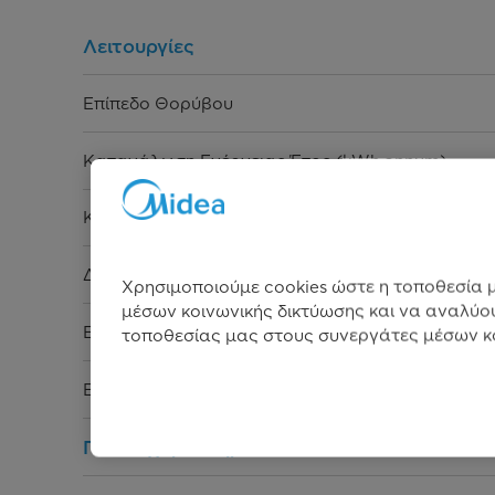
Λειτουργίες
Επίπεδο Θορύβου
Κατανάλωση Ενέργειας Έτος (kWh annum)
Κατανάλωση Νερού
Διαστάσεις (Υ x Π x Β) cm
Χρησιμοποιούμε cookies ώστε η τοποθεσία μ
μέσων κοινωνικής δικτύωσης και να αναλύου
Εγγύηση
τοποθεσίας μας στους συνεργάτες μέσων κο
EAN CODE
Γενικά χαρακτηριστικά