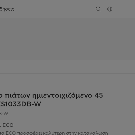
ιδήσεις
ο πιάτων ημιεντοιχιζόμενο 45
ES1033DB-W
B-W
α ECO
μα ECO προσφέρει καλύτερη στην κατανάλωση