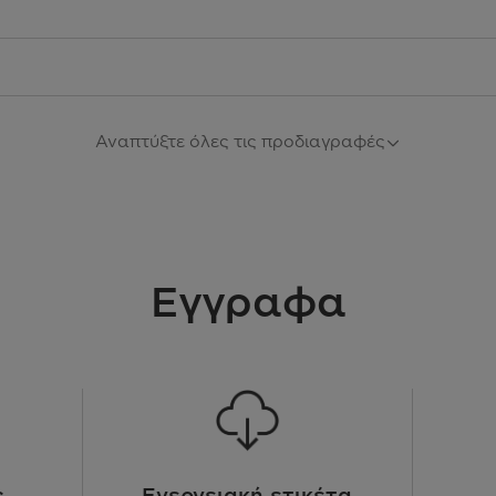
Αναπτύξτε όλες τις προδιαγραφές
4 προ
Εγγραφα
Δυνατότητα πλύσης με μισ
και εσωτερική προστασία, 
ς
Ενεργειακή ετικέτα