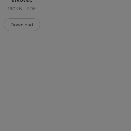
 ύψος του άνω καλαθιού (χωρίς φορτίο), Παροχή
160KB – PDF
σύστημα Aqua Stop για αποφυγή διαρροών νερού
Download