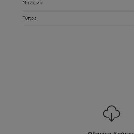
Μοντέλο
Τύπος
Χρώμα
Ενεργειακή Κλάση
Προγράμματα
Οθόνη Διακόπτες Πάνελ
Χωρητικότητα
Λειτουργίες
Οδηγίες Χρήση