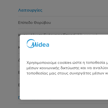
Λειτουργίες
Επίπεδο Θορύβου
Κατανάλωση Ενέργειας Έτος (kWh annum)
Κατανάλωση Νερού
Διαστάσεις (Υ x Π x Β) cm
Χρησιμοποιούμε cookies ώστε η τοποθεσία μ
μέσων κοινωνικής δικτύωσης και να αναλύου
Εγγύηση
τοποθεσίας μας στους συνεργάτες μέσων κο
EAN CODE
Γενικά χαρακτηριστικά