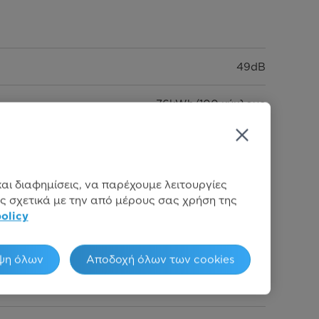
49dB
76kWh/100 κύκλους
9Lt/Κύκλο πλύσης
81,5 x 44,8 x 55cm
αι διαφημίσεις, να παρέχουμε λειτουργίες
ς σχετικά με την από μέρους σας χρήση της
3 Χρόνια
policy
6939962618234
ψη όλων
Αποδοχή όλων των cookies