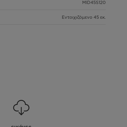
MID45S120
Εντοιχιζόμενο 45 εκ.
Inox
Ε
γράμματα (συμπ. Προγραμμα Eco/Rapid 30'/90')
Ψηφιακό πάνελ ελέγχου
10 Σερβίτσια, με καλάθι για μαχαιροπίρουνα
ό φορτίο, Πρόγραμμα Hygiene Pro για καθαρισμό
Χρονοδιακοπτης - Καθυστέρηση έναρξης 3-6-9-12
ώρες
εικόνες