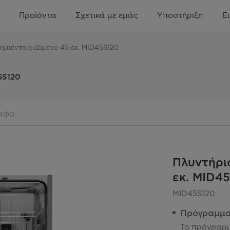
Προϊόντα
Σχετικά με εμάς
Υποστήριξη
Ε
ημιεντοιχιζόμενο 45 εκ. MID45S120
5S120
αφα
Πλυντήρι
εκ. MID4
MID45S120
Πρόγραμμ
Το πρόγραμ