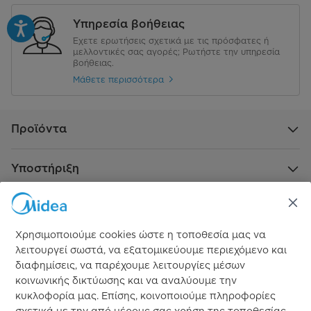
Υπηρεσία βοήθειας
Έχετε ερωτήσεις σχετικά με τις πρόσφατες ή
μελλοντικές σας αγορές; Ρωτήστε την υπηρεσία
βοήθειας.
Μάθετε περισσότερα
Προϊόντα
Υποστήριξη
Πληροφορίες
Χρησιμοποιούμε cookies ώστε η τοποθεσία μας να
Επίσημος χορηγός
λειτουργεί σωστά, να εξατομικεύουμε περιεχόμενο και
διαφημίσεις, να παρέχουμε λειτουργίες μέσων
κοινωνικής δικτύωσης και να αναλύουμε την
κυκλοφορία μας. Επίσης, κοινοποιούμε πληροφορίες