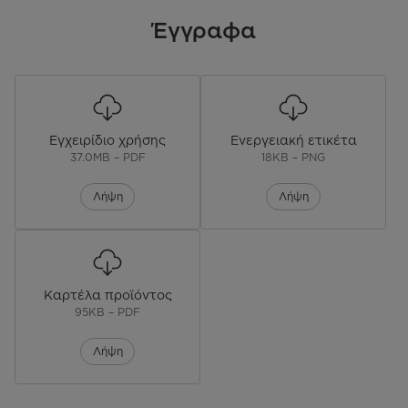
Έγγραφα
Διαστάσεις (Υ x Π x Β) cm
201 x 59,5 x 70
Εγγύηση
3 Χρόνια
Εγγύηση Συμπιεστή
10 Χρόνια
Εγχειρίδιο χρήσης
Ενεργειακή ετικέτα
37.0MB – PDF
18KB – PNG
EAN CODE
4048164114887
Λήψη
Λήψη
Καρτέλα προϊόντος
95KB – PDF
Λήψη