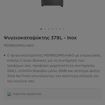
Ψυγειοκαταψύκτης 378L - Inox
MDRB521MGA46O
Ο ψυγειοκαταψύκτης MDRB521MGA46O με ενεργειακής
κλάσης C είναι ιδανικός για τη συντήρηση των
τροφίμων σας, προφέρει χωρητικότητα συντήρησης
256Lt, επίπεδο θορύβου μόλις 29dB και σύστημα ψύξης
Total No Frost αποτελώντας την καλύτερη επιλογή για
την κουζίνα σας.
Καρτέλα προϊόντος