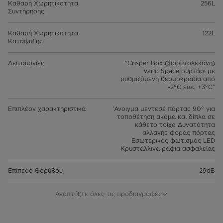
Καθαρή Χωρητικότητα
256L
Συντήρησης
Καθαρή Χωρητικότητα
122L
Κατάψυξης
Λειτουργίες
"Crisper Box (φρουτολεκάνη)
Vario Space συρτάρι με
ρυθμιζόμενη θερμοκρασία από
-2°C έως +3°C"
Επιπλέον χαρακτηριστικά
'Ανοιγμα μεντεσέ πόρτας 90° για
τοποθέτηση ακόμα και δίπλα σε
κάθετο τοίχο Δυνατότητα
αλλαγής φοράς πόρτας
Εσωτερικός φωτισμός LED
Κρυστάλλινα ράφια ασφαλείας
Επίπεδο Θορύβου
29dB
Δυνατότητα κατάψυξης
8,5kg/24h
Αναπτύξτε όλες τις προδιαγραφές
Κατανάλωση Ενέργειας/Έτος
113
(kWh/annum)