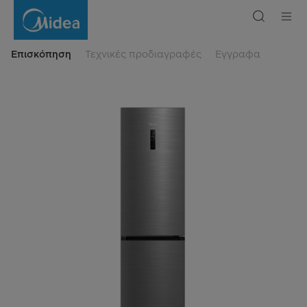
Bottom
Mount
Freezer
378L
Επισκόπηση
Τεχνικές προδιαγραφές
Εγγραφα