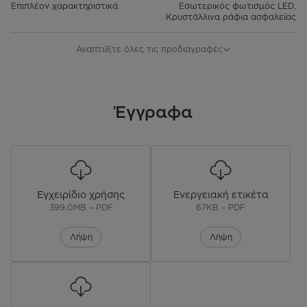
Επιπλέον χαρακτηριστικά
Εσωτερικός φωτισμός LED,
Κρυστάλλινα ράφια ασφαλείας
Επίπεδο Θορύβου
35dB
Αναπτύξτε όλες τις προδιαγραφές
Κατανάλωση Ενέργειας/Έτος
298
(kWh/annum)
Έγγραφα
Διαστάσεις (Υ x Π x Β) cm
177,5 x 83,3 x 65,3
Εγγύηση
3 Χρόνια
Εγγύηση Συμπιεστή
12 Χρόνια
Εγχειρίδιο χρήσης
Ενεργειακή ετικέτα
399.0MB – PDF
67KB – PDF
EAN CODE
6940461935258
Λήψη
Λήψη