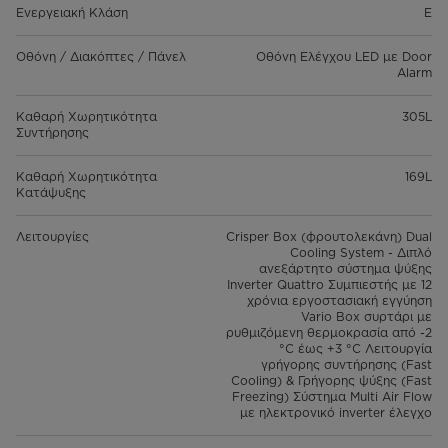
Ενεργειακή Κλάση
E
Οθόνη / Διακόπτες / Πάνελ
Οθόνη Ελέγχου LED με Door
Alarm
Καθαρή Χωρητικότητα
305L
Συντήρησης
Καθαρή Χωρητικότητα
169L
Κατάψυξης
Λειτουργίες
Crisper Box (φρουτολεκάνη) Dual
Cooling System - Διπλό
ανεξάρτητο σύστημα ψύξης
Inverter Quattro Συμπιεστής με 12
χρόνια εργοστασιακή εγγύηση
Vario Box συρτάρι με
ρυθμιζόμενη θερμοκρασία από -2
°C έως +3 °C Λειτουργία
γρήγορης συντήρησης (Fast
Cooling) & Γρήγορης ψύξης (Fast
Freezing) Σύστημα Μulti Air Flow
με ηλεκτρονικό inverter έλεγχο