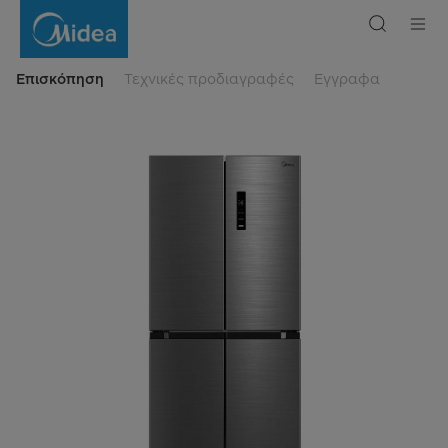
InstaFit
Refrigerator
305L
Επισκόπηση
Τεχνικές προδιαγραφές
Εγγραφα