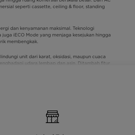
sial seperti cassette, ceiling & floor, standing
nergi dan kenyamanan maksimal. Teknologi
dia juga iECO Mode yang menjaga kesejukan hingga
strik membengkak.
ndungi unit dari karat, oksidasi, maupun cuaca
menghadapi udara lembap dan asin. Ditambah fitur
digunakan sehari-hari.
at listrik padam, hingga desain unit indoor yang
rikan garansi kompresor hingga 10 tahun,
ahan lama, dan nyaman untuk menemani aktivitas