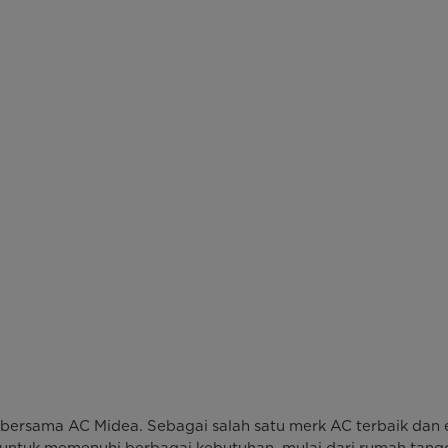
ersama AC Midea. Sebagai salah satu merk AC terbaik dan e
untuk memenuhi berbagai kebutuhan, mulai dari rumah tangg