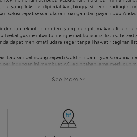
able yang fleksibel dipindahkan, hingga sistem pendingin komer
an solusi tepat sesuai ukuran ruangan dan gaya hidup Anda.
dir dengan teknologi modern yang mengutamakan efisiensi e
abil sekaligus membantu menghemat konsumsi listrik. Terse
nda dapat menikmati udara segar tanpa khawatir tagihan li
. Lapisan pelindung seperti Gold Fin dan HyperGrapfins meli
sir, perlindungan ini membuat AC lebih tahan lama meskipun 
teksi kebocoran pipa, Anda bisa merasa lebih tenang saat AC 
See More
n terbaik: tampilan LED yang modern, fungsi auto restart sa
Dan sebagai wujud komitmen terhadap kualitas, Midea membe
ngka panjang.
endapatkan udara sejuk, tetapi juga solusi hemat energi, t