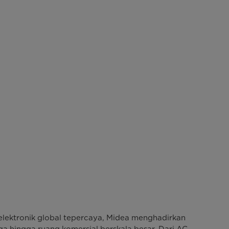
lektronik global tepercaya, Midea menghadirkan
a hingga ruang komersial berskala besar. Dari AC