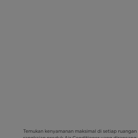
Temukan kenyamanan maksimal di setiap ruangan b
rangkaian produk Air Conditioner yang dirancang 