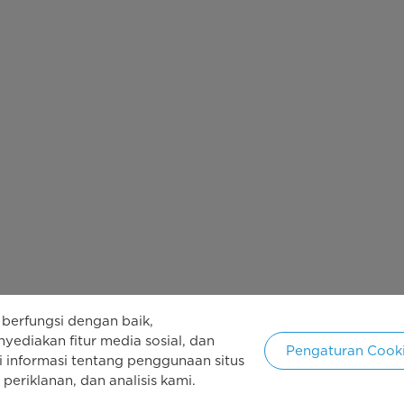
berfungsi dengan baik,
yediakan fitur media sosial, dan
Pengaturan Cook
i informasi tentang penggunaan situs
 cipta 2026 Copyright Midea. Kebijakan dilindungi oleh Undang-und
periklanan, dan analisis kami.
In
an Pribadi
Syarat Penggunaan
Cookie Consent