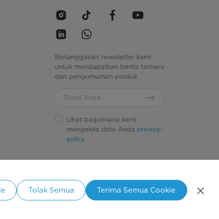
Berlangganan newsletter kami
untuk mendapatkan berita terbaru
dan pengumuman produk
Lihat bagaimana kami
mengelola data Anda
privacy-
policy
Simply ideal
ie
Tolak Semua
Terima Semua Cookie
ang.
donesia