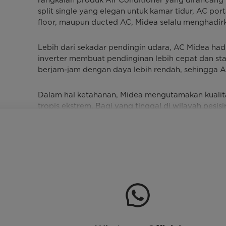
split single yang elegan untuk kamar tidur, AC port
floor, maupun ducted AC, Midea selalu menghadirk
Lebih dari sekadar pendingin udara, AC Midea ha
inverter membuat pendinginan lebih cepat dan st
berjam-jam dengan daya lebih rendah, sehingga A
Dalam hal ketahanan, Midea mengutamakan kualitas
tropis ekstrem. Bagi yang tinggal di wilayah pesi
keamanan seperti fire-proof electric box serta de
Setiap detail didesain untuk memberikan pengalama
minimalis dan menyatu dengan interior ruangan. 
menjadikan setiap pembelian sebagai investasi ja
Dengan Air Conditioner Midea, Anda tidak hanya m
setiap hari.