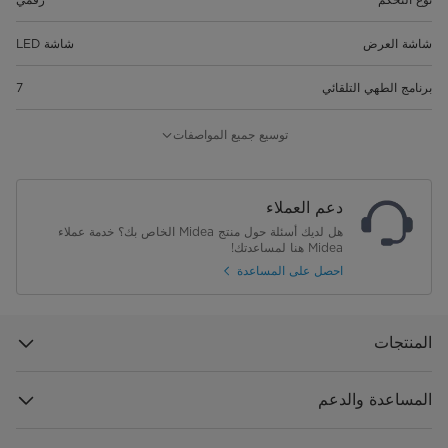
شاشة العرض
شاشة LED
برنامج الطهي التلقائي
7
الحد الأقصى لمؤقت الطهي
٩٩ دقيقة ٩٩ ثانية
توسيع جميع المواصفات
قفل الأطفال
نعم
دعم العملاء
قطر القرص الدوار الزجاجي
315 مم
هل لديك أسئلة حول منتج Midea الخاص بك؟ خدمة عملاء
Midea هنا لمساعدتك!
أبعاد المنتج (العرض× العمق× الارتفاع)
300*418*523
احصل على المساعدة
المنتجات
المساعدة والدعم