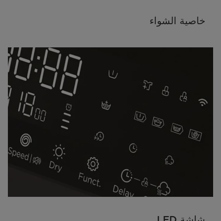
خاصية الشواء
شاشة LED