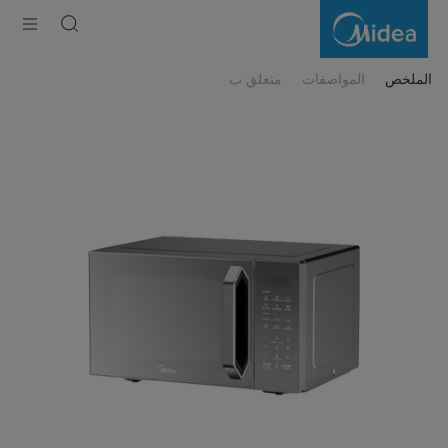
ميكروويف
بشواية
رقمي
من
مايديا
–
الملخص
المواصفات
متعلق ب
سعة
31
لتراً