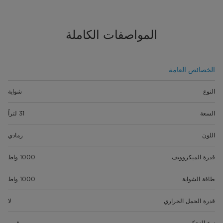
المواصفات الكاملة
الخصائص العامة
النوع
شواية
السعة
31 لتراً
اللون
رمادي
قدرة الميكروويف
1000 واط
طاقة الشواية
1000 واط
قدرة الحمل الحراري
لا
نوع التحكم
رقمي