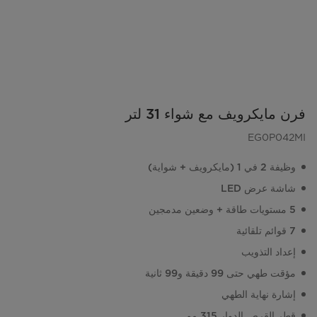
فرن مايكرويف مع شواء 31 لتر
EG0P042MI
وظيفة 2 في 1 (مايكرويف + شواية)
شاشة عرض LED
5 مستويات طاقة + وضعين مدمجين
7 قوائم تلقائية
إعداد التذويب
مؤقت طهي حتى 99 دقيقة و99 ثانية
إشارة نهاية الطهي
قطر القرص الدوار 315 مم