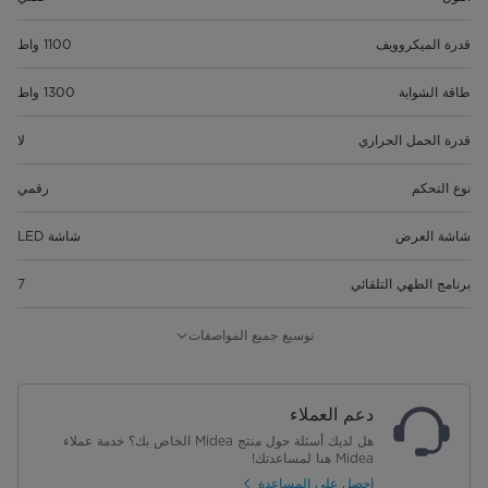
قدرة الميكروويف
1100 واط
طاقة الشواية
1300 واط
قدرة الحمل الحراري
لا
نوع التحكم
رقمي
شاشة العرض
شاشة LED
برنامج الطهي التلقائي
7
الحد الأقصى لمؤقت الطهي
99'99"
توسيع جميع المواصفات
قفل الأطفال
نعم
دعم العملاء
قطر القرص الدوار الزجاجي
345 مم
هل لديك أسئلة حول منتج Midea الخاص بك؟ خدمة عملاء
Midea هنا لمساعدتك!
أبعاد المنتج (العرض× العمق× الارتفاع)
326553*470*553
احصل على المساعدة