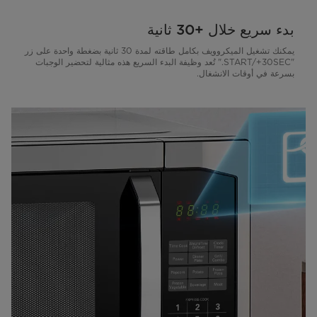
بدء سريع خلال +30 ثانية
يمكنك تشغيل الميكروويف بكامل طاقته لمدة 30 ثانية بضغطة واحدة على زر
"START/+30SEC." تُعد وظيفة البدء السريع هذه مثالية لتحضير الوجبات
بسرعة في أوقات الانشغال.