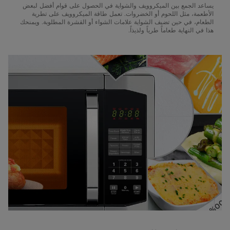
يساعد الجمع بين الميكروويف والشواية في الحصول على قوام أفضل لبعض
الأطعمة، مثل اللحوم أو الخضروات. تعمل طاقة الميكروويف على تطرية
الطعام، في حين تضيف الشواية علامات الشواء أو القشرة المطلوبة. ويمنحك
هذا في النهاية طعاماً طرياً ولذيذاً.