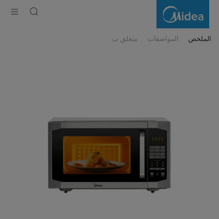
ميكروويف
بشواية
رقمي
من
مايديا
–
الملخص
المواصفات
متعلق ب
سعة
42
لتراً