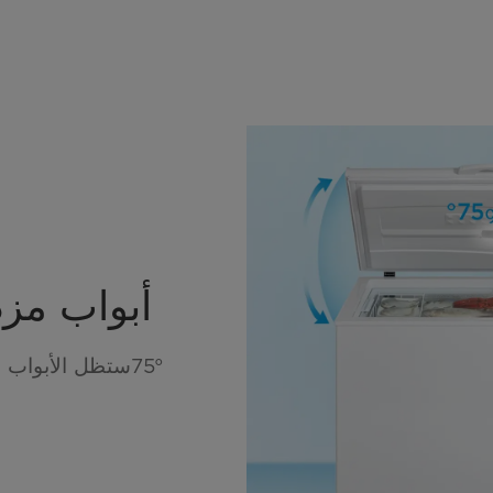
أبواب مزد
75°ستظل الأبواب مفتوحة بأمان في أي زاوية بين °45 و