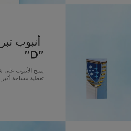
أنبوب تب
"D"
تغطية مساحة أكبر 