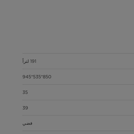
191 لتراً
850*535*945
35
39
فضي