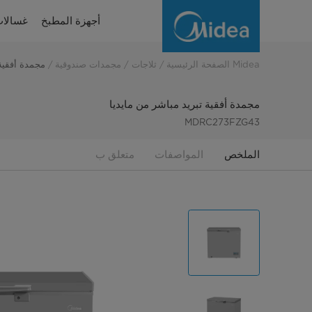
مجمد
أجهزة المطبخ
غسالات
صندوقي
تبريد
Midea الصفحة الرئيسية
ثلاجات
مجمدات صندوقية
مجمدة أفقية 
مباشر
مجمدة أفقية تبريد مباشر من مايديا
من
MDRC273FZG43
مايديا
الملخص
المواصفات
متعلق ب