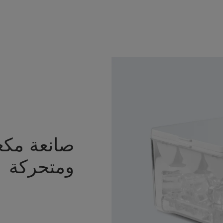
صانعة مكعب
ومتحركة