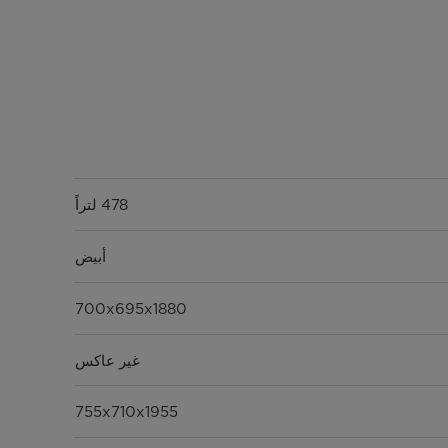
478 لتراً
أبيض
700x695x1880
غير عاكس
755x710x1955