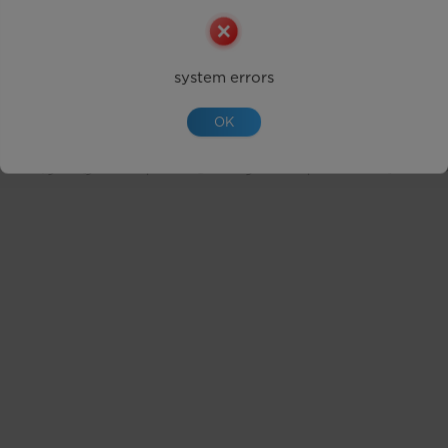
system errors
OK
حقوق النشر © 2026 مايديا. جميع الحقوق محفوظة.
تعليمات الاستخدام
الموافقة على استخدام ملفات تعريف الارتباط