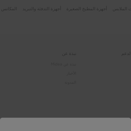
 الملابس
أجهزة المطبخ الصغيرة
أجهزة التدفئة والتبريد
المكانس ا
لدعم
نبذة عن
نبذة عن Midea
الأخبار
المدونة