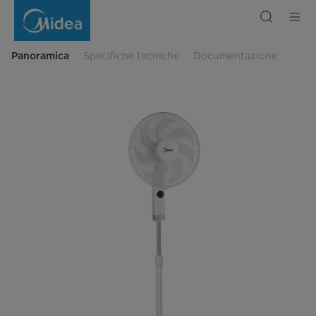
Ventilatore
a
piantana
-
Bianco
Panoramica
Specifiche tecniche
Documentazione