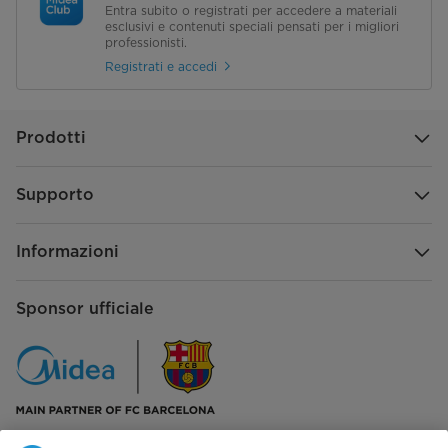
Entra subito o registrati per accedere a materiali
esclusivi e contenuti speciali pensati per i migliori
professionisti.
Registrati e accedi
Prodotti
Supporto
Informazioni
Sponsor ufficiale