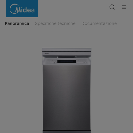
Freestanding
dishwasher
45
cm,
10
place
Panoramica
Specifiche tecniche
Documentazione
settings,
3
baskets