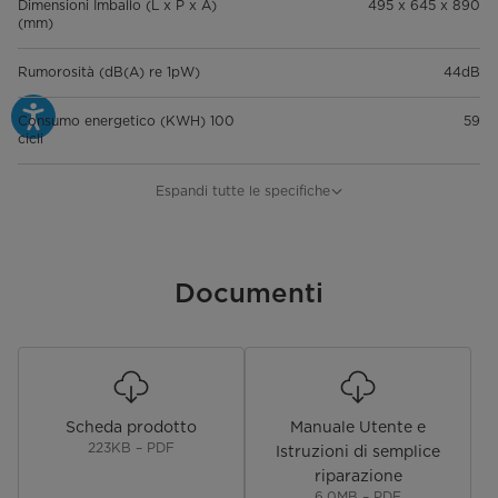
Dimensioni Imballo (L x P x A)
495 x 645 x 890
(mm)
Rumorosità (dB(A) re 1pW)
44dB
Consumo energetico (KWH) 100
59
cicli
Consumo Acqua (L) ciclo
8
Espandi tutte le specifiche
Alimentazione
220~240
Numero Cesti
Documenti
3
Scheda prodotto
Manuale Utente e
223KB – PDF
Istruzioni di semplice
riparazione
6.0MB – PDF