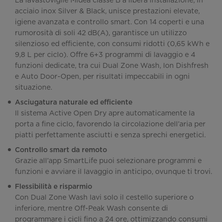
La lavastoviglie Midea classe B a libera installazione, in
acciaio inox Silver & Black, unisce prestazioni elevate,
igiene avanzata e controllo smart. Con 14 coperti e una
rumorosità di soli 42 dB(A), garantisce un utilizzo
silenzioso ed efficiente, con consumi ridotti (0,65 kWh e
9,8 L per ciclo). Offre 6+3 programmi di lavaggio e 4
funzioni dedicate, tra cui Dual Zone Wash, Ion Dishfresh
e Auto Door-Open, per risultati impeccabili in ogni
situazione.
Asciugatura naturale ed efficiente
Il sistema Active Open Dry apre automaticamente la
porta a fine ciclo, favorendo la circolazione dell’aria per
piatti perfettamente asciutti e senza sprechi energetici.
Controllo smart da remoto
Grazie all’app SmartLife puoi selezionare programmi e
funzioni e avviare il lavaggio in anticipo, ovunque ti trovi.
Flessibilità e risparmio
Con Dual Zone Wash lavi solo il cestello superiore o
inferiore, mentre Off-Peak Wash consente di
programmare i cicli fino a 24 ore, ottimizzando consumi