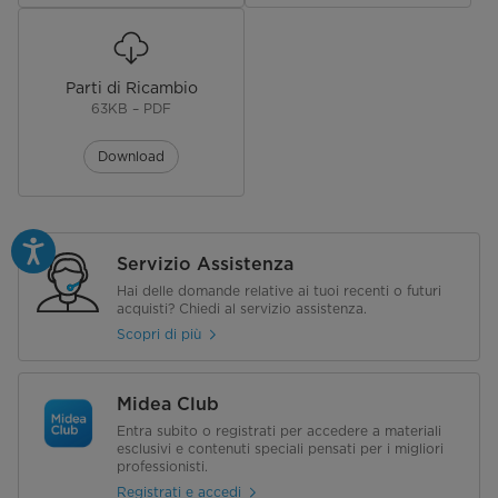
Cloud Wash
Vetro, Intensive Care+, Machine
Care+
Parti di Ricambio
Funzioni
Sanificazione, Auto Open Cancel
63KB – PDF
Tipo di controllo
Controllo elettronico
Download
Funzioni dell'indicatore
Sale / Brillantante
Potenza
1800W
Servizio Assistenza
Hai delle domande relative ai tuoi recenti o futuri
Tipologia filtro
Filtro antibatterico
acquisti? Chiedi al servizio assistenza.
Scopri di più
Bracci irroratori
Superiore / Inferiore
Addolcitore acqua
Midea Club
Entra subito o registrati per accedere a materiali
Asciugatura
Auto Open Door
esclusivi e contenuti speciali pensati per i migliori
professionisti.
Motore
Standard
Registrati e accedi