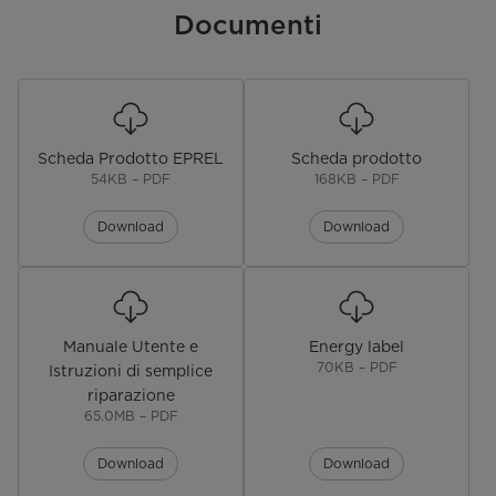
Documenti
Partenza ritardata
1-24 ore
Child Lock
Dual-Zone Wash
Scheda Prodotto EPREL
Scheda prodotto
54KB – PDF
168KB – PDF
Dimensioni
Download
Download
Dimensioni Prodotto (Lx P x A)
598 x 550 x 845
(mm)
Dimensioni Imballo (Lx P x A)
645 x 645 x 890
(mm)
Manuale Utente e
Energy label
Caratteristiche tecniche
70KB – PDF
Istruzioni di semplice
riparazione
Numero programmi
6 + 3
65.0MB – PDF
Selezione Programmi
Auto, Intensivo, Eco, 58 minuti,
Download
Download
Rapido, Whisper