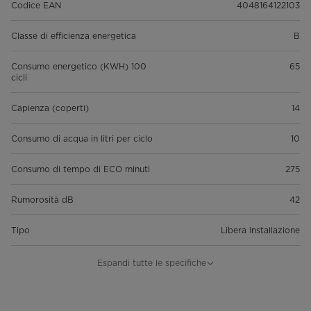
Codice EAN
4048164122103
Classe di efficienza energetica
B
Consumo energetico (KWH) 100
65
cicli
Capienza (coperti)
14
Consumo di acqua in litri per ciclo
10
Consumo di tempo di ECO minuti
275
Rumorosità dB
42
Tipo
Libera Installazione
Colore
Pannello Nero + Verniciato
Espandi tutte le specifiche
Argento + Porta Acciaio Inox
Cestello per posate
Si