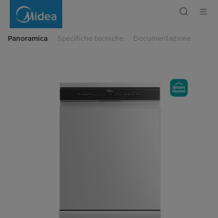
Lavastoviglie
a
libera
installazione
Classe
B
Panoramica
Specifiche tecniche
Documentazione
-
Acciaio
Inox