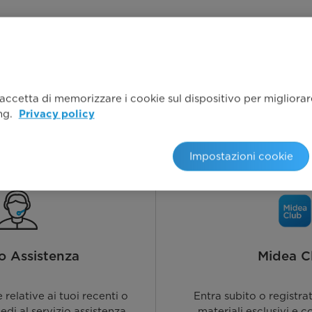
 accetta di memorizzare i cookie sul dispositivo per migliorare 
ing.
Privacy policy
Impostazioni cookie
io Assistenza
Midea C
relative ai tuoi recenti o
Entra subito o registra
iedi al servizio assistenza.
materiali esclusivi e c