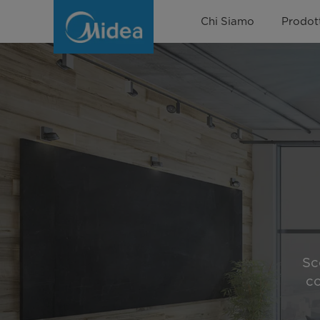
Climatizzazione
Chi Siamo
Prodott
Light
Commercial
Sc
co