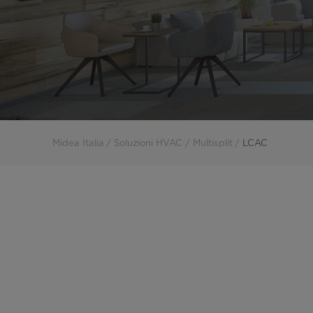
Midea Italia
Soluzioni HVAC
Multisplit
LCAC