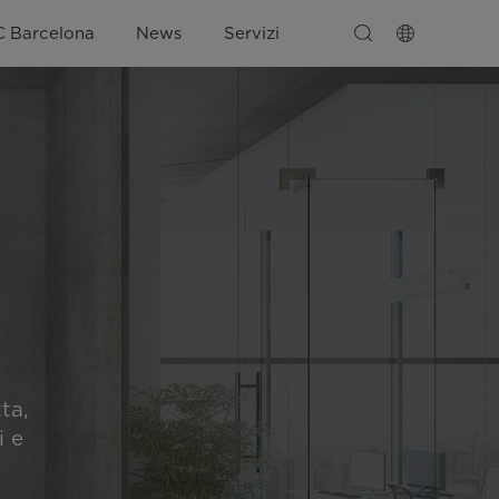
C Barcelona
News
Servizi
ta,
i e